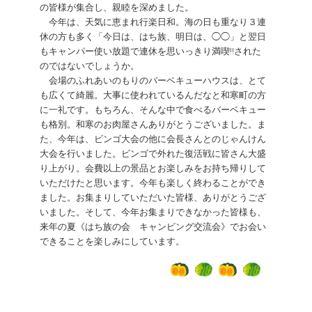
の皆様が集合し、親睦を深めました。
今年は、天気に恵まれ行楽日和。海の日も重なり３連
休の方も多く「今日は、はち族、明日は、◯◯」と翌日
もキャンパー使い放題で連休を思いっきり満喫!!された
のではないでしょうか。
会場のふれあいのもりのバーベキューハウスは、とて
も広くて綺麗。大事に使われているんだなと和寒町の方
に一礼です。もちろん、そんな中で食べるバーベキュー
も格別。和寒のお肉屋さんありがとうございました。ま
た、今年は、ビンゴ大会の他に会長さんとのじゃんけん
大会を行いました。ビンゴで外れた復活戦に皆さん大盛
り上がり。会費以上の景品とお楽しみをお持ち帰りして
いただけたと思います。今年も楽しく終わることができ
ました。お集まりしていただいた皆様、ありがとうござ
いました。そして、今年お集まりできなかった皆様も、
来年の夏《はち族の会 キャンピング交流会》でお会い
できることを楽しみにしています。