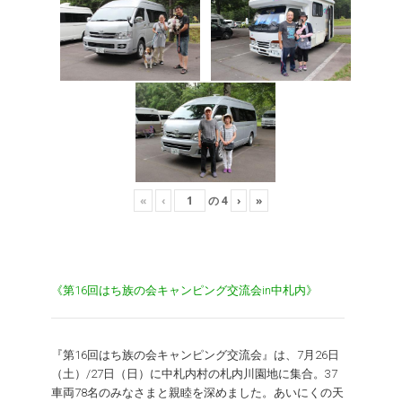
«
‹
の
4
›
»
《第16回はち族の会キャンピング交流会in中札内》
『第16回はち族の会キャンピング交流会』は、7月26日
（土）/27日（日）に中札内村の札内川園地に集合。37
車両78名のみなさまと親睦を深めました。あいにくの天