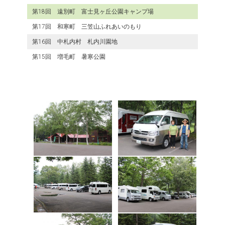
第18回 遠別町 富士見ヶ丘公園キャンプ場
第17回 和寒町 三笠山ふれあいのもり
第16回 中札内村 札内川園地
第15回 増毛町 暑寒公園