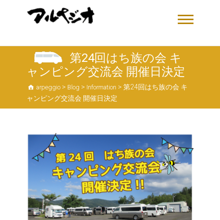
第24回はち族の会 キ
ャンピング交流会 開催日決定
>
>
>
第24回はち族の会 キ
arpeggio
Blog
Information
ャンピング交流会 開催日決定