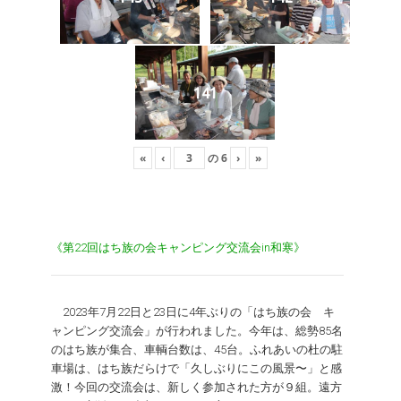
141
«
‹
の
6
›
»
《第22回はち族の会キャンピング交流会in和寒》
2023年7月22日と23日に4年ぶりの「はち族の会 キ
ャンピング交流会」が行われました。今年は、総勢85名
のはち族が集合、車輌台数は、45台。ふれあいの杜の駐
車場は、はち族だらけで「久しぶりにこの風景〜」と感
激！今回の交流会は、新しく参加された方が９組。遠方