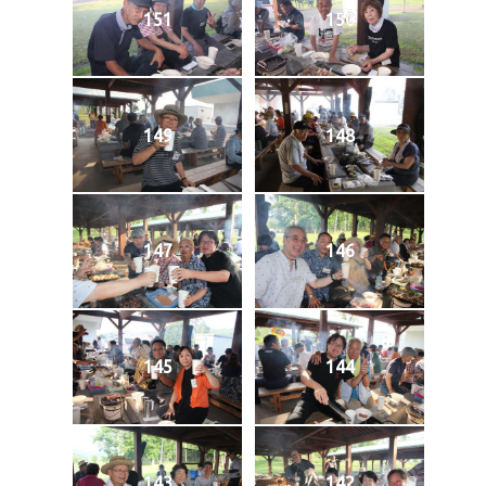
151
150
149
148
147
146
145
144
143
142