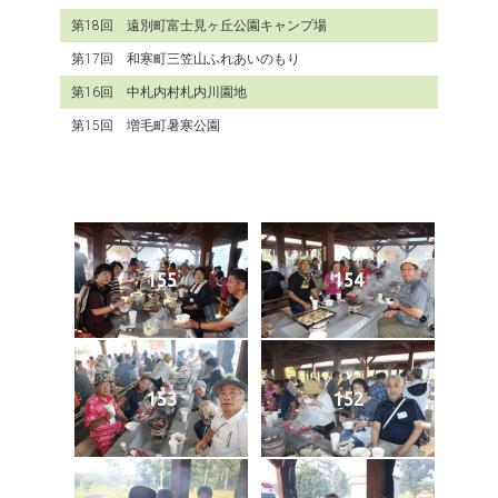
第18回 遠別町富士見ヶ丘公園キャンプ場
第17回 和寒町三笠山ふれあいのもり
第16回 中札内村札内川園地
第15回 増毛町暑寒公園
155
154
153
152