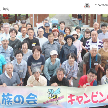
0166-29-78
0166-
お
、架装
29-
問
7888
い
合
わ
せ