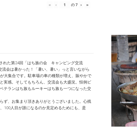
«
‹
の
7
›
»
催された第24回「はち族の会 キャンピング交流
交流会は暑かった！「暑い、暑い」っと言いながら
族が大集合です。駐車場の車の種類が増え、賑やかで
と実感。そしてもちろん、交流会も大盛況。恒例ビ
ベテランはち族もルーキーはち族も一つになった交
らず、お集まり頂きありがとうございました。心残
、100人目が誰になるのか見定めるためにも、是