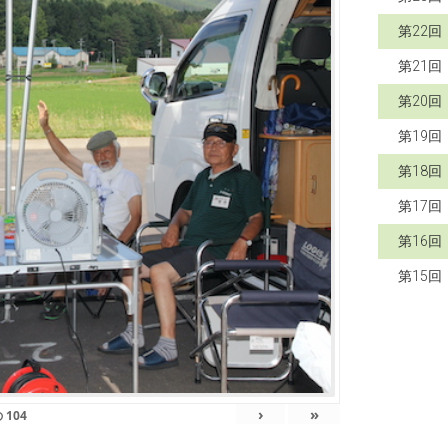
第22
第21
第20
第19
第18
第17
第16
第15
›
»
の
104