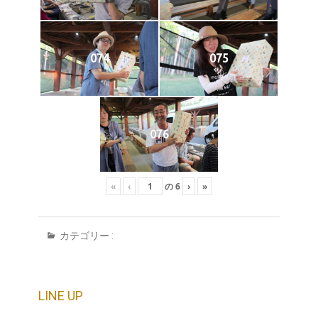
074
075
076
«
‹
の
6
›
»
カテゴリー :
LINE UP