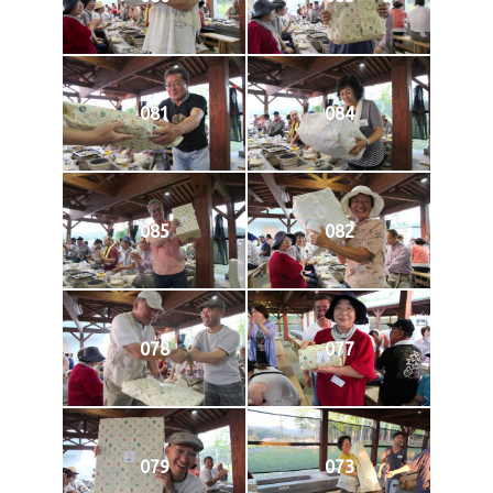
081
084
085
082
078
077
079
073