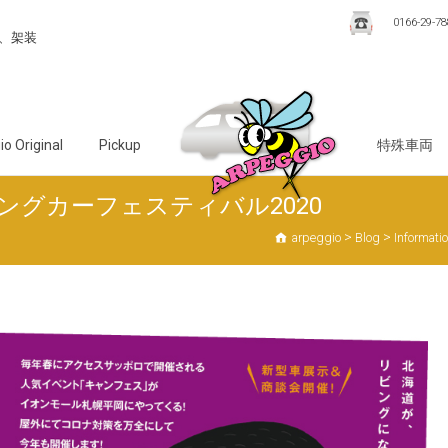
0166-29-78
0166-
お
、架装
29-
問
7888
い
合
わ
o Original
Pickup
特殊車両
せ
ングカーフェスティバル2020
>
>
arpeggio
Blog
Informati