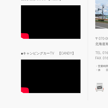
〒070-0
北海道旭
TEL. 01
■キャンピングカーTV 【CANDY】
FAX. 01
・営業時間：
・休 日