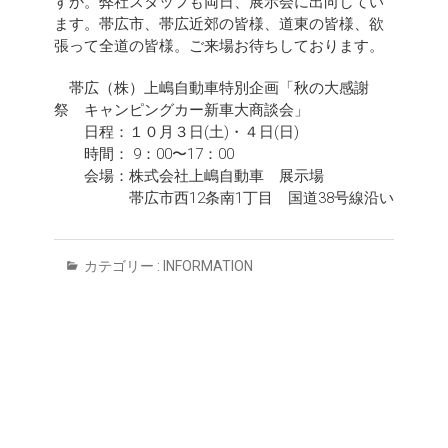
すか。弊社スタッフも両日、展示会に出向してい
ます。帯広市、帯広近郊の皆様、道東の皆様、欲
張って全道の皆様。ご来場お待ちしております。
帯広（株）上嶋自動車特別企画「秋の大感謝
祭 キャンピングカー新車大商談会」
日程：１０月３日(土)・４日(日)
時間： 9：00〜17：00
会場：株式会社上嶋自動車 展示場
帯広市西12条南1丁目 国道38号線沿い
カテゴリー :
INFORMATION