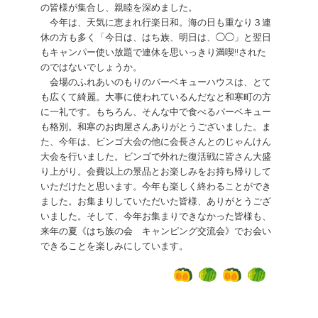
の皆様が集合し、親睦を深めました。
今年は、天気に恵まれ行楽日和。海の日も重なり３連
休の方も多く「今日は、はち族、明日は、◯◯」と翌日
もキャンパー使い放題で連休を思いっきり満喫!!された
のではないでしょうか。
会場のふれあいのもりのバーベキューハウスは、とて
も広くて綺麗。大事に使われているんだなと和寒町の方
に一礼です。もちろん、そんな中で食べるバーベキュー
も格別。和寒のお肉屋さんありがとうございました。ま
た、今年は、ビンゴ大会の他に会長さんとのじゃんけん
大会を行いました。ビンゴで外れた復活戦に皆さん大盛
り上がり。会費以上の景品とお楽しみをお持ち帰りして
いただけたと思います。今年も楽しく終わることができ
ました。お集まりしていただいた皆様、ありがとうござ
いました。そして、今年お集まりできなかった皆様も、
来年の夏《はち族の会 キャンピング交流会》でお会い
できることを楽しみにしています。