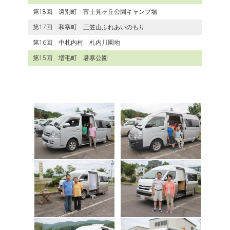
第18回 遠別町 富士見ヶ丘公園キャンプ場
第17回 和寒町 三笠山ふれあいのもり
第16回 中札内村 札内川園地
第15回 増毛町 暑寒公園